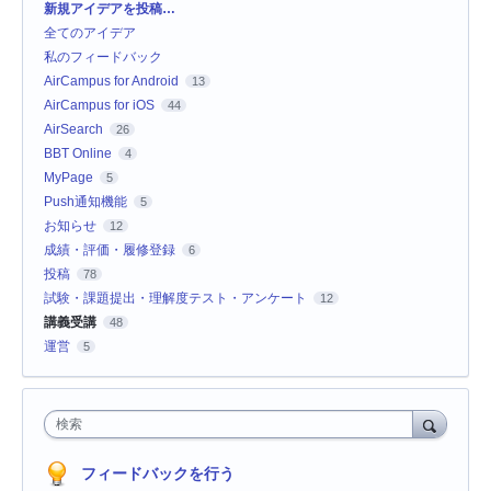
カ
新規アイデアを投稿…
テ
全てのアイデア
ゴ
リ
私のフィードバック
AirCampus for Android
13
AirCampus for iOS
44
AirSearch
26
BBT Online
4
MyPage
5
Push通知機能
5
お知らせ
12
成績・評価・履修登録
6
投稿
78
試験・課題提出・理解度テスト・アンケート
12
講義受講
48
運営
5
検索
フィードバックを行う