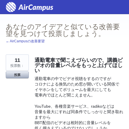
コ
ン
テ
ン
ツ
あなたのアイデアと似ている改善要
へ
ス
望を見つけて投票しましょう。
キ
ッ
← AirCampusの改善要望
プ
11
通勤電車で聞こえづらいので、講義ビ
デオの音量レベルをもっと上げてほし
投票数：
い
投票
通勤電車の中でビデオ視聴をするのですが
コロナによる換気のため窓が開いている関係で
イヤホンをしてボリュームを最大にしても
電車内でほとんど聞こえません。
YouTube、各種音楽サービス、radikoなどは
音量を最大にすれば同条件でしっかりと聞き取れ
ますから
BBT配信のビデオは相対的に音量レベルを
低く押さえているのではないでしょうか。