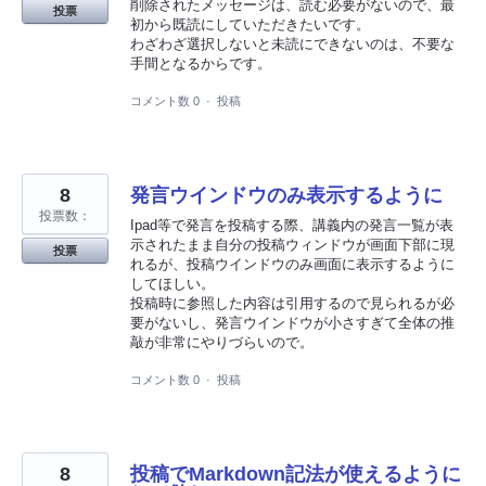
削除されたメッセージは、読む必要がないので、最
投票
初から既読にしていただきたいです。
わざわざ選択しないと未読にできないのは、不要な
手間となるからです。
コメント数 0
·
投稿
8
発言ウインドウのみ表示するように
投票数：
Ipad等で発言を投稿する際、講義内の発言一覧が表
示されたまま自分の投稿ウィンドウが画面下部に現
投票
れるが、投稿ウインドウのみ画面に表示するように
してほしい。
投稿時に参照した内容は引用するので見られるが必
要がないし、発言ウインドウが小さすぎて全体の推
敲が非常にやりづらいので。
コメント数 0
·
投稿
8
投稿でMarkdown記法が使えるように