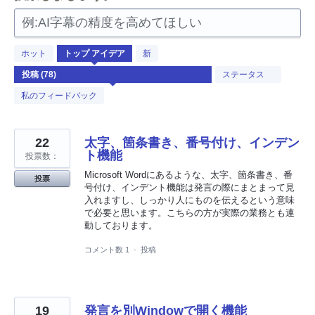
例:AI字幕の精度を高めてほしい
78
ホット
トップ
アイデア
新
見
つ
ステータス
か
っ
私のフィードバック
た
結
果
22
太字、箇条書き、番号付け、インデン
ト機能
投票数：
Microsoft Wordにあるような、太字、箇条書き、番
投票
号付け、インデント機能は発言の際にまとまって見
入れますし、しっかり人にものを伝えるという意味
で必要と思います。こちらの方が実際の業務とも連
動しております。
コメント数 1
·
投稿
19
発言を別Windowで開く機能