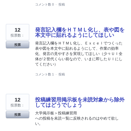
コメント数 0
·
投稿
12
発言記入欄をＨＴＭＬ化し、表や図を
本文中に貼れるようにしてほしい
投票数：
発言記入欄をＨＴＭＬ化し、Ｅｘｃｅｌでつくった
投票
表や図を本文中に貼れるようにして、作業の効率
化、発言の見やすさを実現してほしい（少々ＵＩ全
体が２世代くらい前なので、いまに即したＵＩにし
てください）
コメント数 1
·
投稿
12
投稿練習用掲示板を未読対象から除外
してはどうでしょう
投票数：
大学掲示板＞投稿練習用
投票
への投稿を未読一覧に反映されるのはやめて欲し
い。