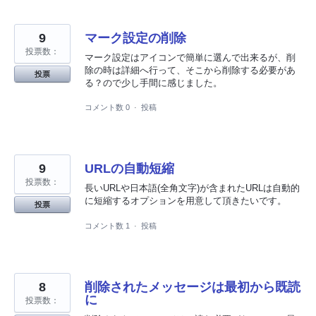
9
マーク設定の削除
投票数：
マーク設定はアイコンで簡単に選んで出来るが、削
除の時は詳細へ行って、そこから削除する必要があ
投票
る？ので少し手間に感じました。
コメント数 0
·
投稿
9
URLの自動短縮
投票数：
長いURLや日本語(全角文字)が含まれたURLは自動的
に短縮するオプションを用意して頂きたいです。
投票
コメント数 1
·
投稿
8
削除されたメッセージは最初から既読
に
投票数：