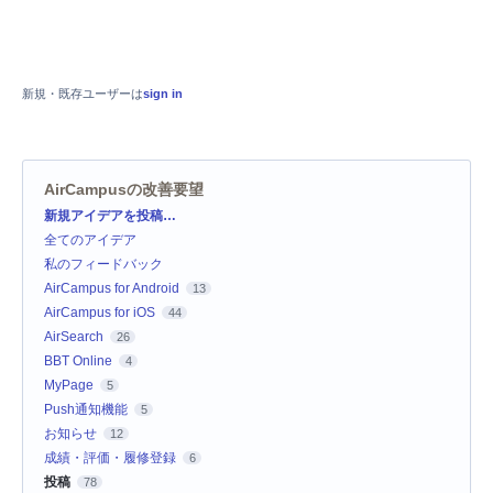
新規・既存ユーザーは
sign in
AirCampusの改善要望
カ
新規アイデアを投稿…
テ
全てのアイデア
ゴ
リ
私のフィードバック
AirCampus for Android
13
AirCampus for iOS
44
AirSearch
26
BBT Online
4
MyPage
5
Push通知機能
5
お知らせ
12
成績・評価・履修登録
6
投稿
78