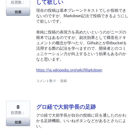
して欲しい
投票数：
現在の投稿は基本プレーンテキストでしか投稿でき
投票
ないのですが、Markdown記法で投稿できるようにし
て欲しいです。
単純に投稿の表現力を高めたいというのがニーズの
根本ではあるのですが、副次効果として構造化ドキ
ュメントの概念が学べたり、GithubとかBitbucketを
活用する際の記法を学べますので、開発者とのコミ
ュニケーション力が向上するという効果もあるのか
なと思います。
https://ja.wikipedia.org/wiki/Markdown
コメント数 0
·
投稿
8
グロ経で大前学長の足跡
投票数：
グロ経で大前学長が自分の投稿に目を通したのかわ
かる足跡機能。いいねボタンなどがあるとさらによ
投票
い。