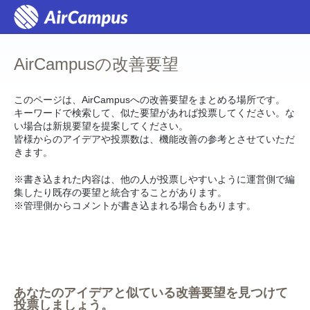
コ
ン
テ
ン
ツ
AirCampusの改善要望
へ
ス
キ
ッ
このページは、AirCampusへの改善要望をまとめる場所です。
プ
キーワードで検索して、似た要望があれば投票してください。な
い場合は新規要望を提案してください。
皆様からのアイデアや投票数は、機能改善の参考とさせていただ
きます。
※書き込まれた内容は、他の人が投票しやすいように運営側で編
集したり既存の要望と統合することがあります。
※管理側からコメントが書き込まれる場合もあります。
あなたのアイデアと似ている改善要望を見つけて
投票しましょう。