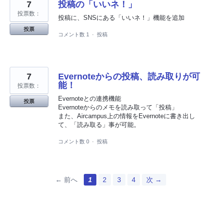
7
投稿の「いいネ！」
投票数：
投稿に、SNSにある「いいネ！」機能を追加
投票
コメント数 1
·
投稿
7
Evernoteからの投稿、読み取りが可
能！
投票数：
Evernoteとの連携機能
投票
Evernoteからのメモを読み取って「投稿」
また、Aircampus上の情報をEvernoteに書き出し
て、「読み取る」事が可能。
コメント数 0
·
投稿
← 前へ
1
2
3
4
次 →