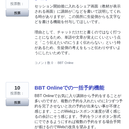
投票数：
セッション開始後に入れるシェア画面（教材が表示
される画面）に講師が〇などを書いて説明してくれ
投票
る時がありますが、この箇所に生徒側からも文字な
どを書ける機能を付与してほしいです。
理由として、チャットだけだと書くのではなく打つ
ことになるため、単語や文章が覚えにくいという点
と「こう伝えたいのにうまく伝わらない」という時
があるため、生徒側の考えをもっと伝わりやすいよ
うにしたいためです。
コメント数 0
·
BBT Online
10
BBT Onlineでの一括予約機能
投票数：
BBT Onlineでお気に入り講師から予約をすることが
多いのですが、複数の予約を入れたいのに1つずつ予
投票
約を完了させないと次の予約が出来ない事が不便と
感じます。ここのWebはレスポンス速度が遅く感じ
るの余計にそう感じます。予約をラジオボタン形式
にでできるようにすれば複数の予約をする場合手間
が省けるのでWebの改良を望みます。