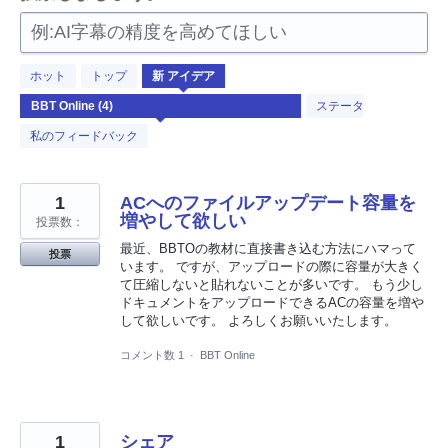
例:AI字幕の精度を高めてほしい
4
ホット
トップ
新
アイデア
見
つ
ステータス
か
っ
私のフィードバック
た
結
果
1
ACへのファイルアップデート容量を
増やして欲しい
投票数：
最近、BBTOの教材に直接書き込む方法にハマって
投票
います。 ですが、アップロードの際に容量が大きく
て圧縮しないと貼れないことが多いです。 もう少し
ドキュメントをアップロードできるACの容量を増や
して欲しいです。 よろしくお願いいたします。
コメント数 1
·
BBT Online
1
シェア