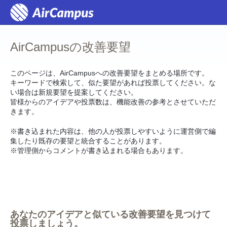
コ
ン
テ
ン
ツ
AirCampusの改善要望
へ
ス
キ
ッ
このページは、AirCampusへの改善要望をまとめる場所です。
プ
キーワードで検索して、似た要望があれば投票してください。な
い場合は新規要望を提案してください。
皆様からのアイデアや投票数は、機能改善の参考とさせていただ
きます。
※書き込まれた内容は、他の人が投票しやすいように運営側で編
集したり既存の要望と統合することがあります。
※管理側からコメントが書き込まれる場合もあります。
あなたのアイデアと似ている改善要望を見つけて
投票しましょう。