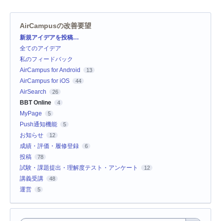
AirCampusの改善要望
カ
新規アイデアを投稿…
テ
全てのアイデア
ゴ
リ
私のフィードバック
AirCampus for Android
13
AirCampus for iOS
44
AirSearch
26
BBT Online
4
MyPage
5
Push通知機能
5
お知らせ
12
成績・評価・履修登録
6
投稿
78
試験・課題提出・理解度テスト・アンケート
12
講義受講
48
運営
5