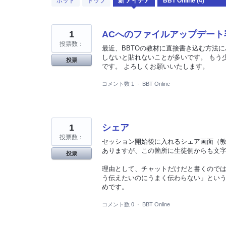
ホット
トップ
新
アイデア
見
つ
か
っ
た
1
ACへのファイルアップデー
結
投票数：
果
最近、BBTOの教材に直接書き込む方法
しないと貼れないことが多いです。 もう
投票
です。 よろしくお願いいたします。
コメント数 1
·
BBT Online
1
シェア
投票数：
セッション開始後に入れるシェア画面（
ありますが、この箇所に生徒側からも文
投票
理由として、チャットだけだと書くので
う伝えたいのにうまく伝わらない」とい
めです。
コメント数 0
·
BBT Online