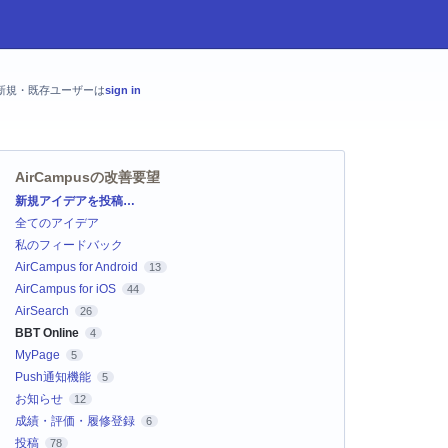
新規・既存ユーザーは
sign in
AirCampusの改善要望
カ
新規アイデアを投稿…
テ
全てのアイデア
ゴ
リ
私のフィードバック
AirCampus for Android
13
AirCampus for iOS
44
AirSearch
26
BBT Online
4
MyPage
5
Push通知機能
5
お知らせ
12
成績・評価・履修登録
6
投稿
78