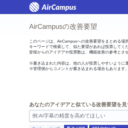
コ
ン
テ
ン
ツ
AirCampusの改善要望
へ
ス
キ
ッ
このページは、AirCampusへの改善要望をまとめる場
プ
キーワードで検索して、似た要望があれば投票してく
皆様からのアイデアや投票数は、機能改善の参考とさ
※書き込まれた内容は、他の人が投票しやすいように
※管理側からコメントが書き込まれる場合もあります
あなたのアイデアと似ている改善要望を見
例:AI字幕の精度を高めてほしい
4