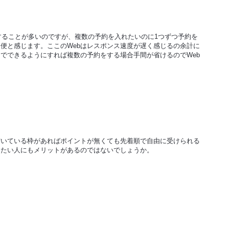
予約をすることが多いのですが、複数の予約を入れたいのに1つずつ予約を
便と感じます。ここのWebはレスポンス速度が遅く感じるの余計に
でできるようにすれば複数の予約をする場合手間が省けるのでWeb
空いている枠があればポイントが無くても先着順で自由に受けられる
したい人にもメリットがあるのではないでしょうか。