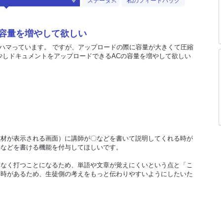
ステータス
私のフィードバック
ト容量を増やして欲しい
にハマっています。 ですが、アップロードの際に容量が大きくて圧縮
少しドキュメントをアップロードできるACの容量を増やして欲しい
教材が表示される画面）に講師が〇などを書いて説明してくれる時が
字などを書ける機能を付与してほしいです。
はなく打つことになるため、単語や文章が覚えにくいという点と「こ
う時があるため、生徒側の考えをもっと伝わりやすいようにしたいた