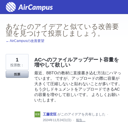
コ
ン
テ
ン
ツ
あなたのアイデアと似ている改善要
へ
ス
望を見つけて投票しましょう。
キ
ッ
← AirCampusの改善要望
プ
1
ACへのファイルアップデート容量を
増やして欲しい
投票数：
最近、BBTOの教材に直接書き込む方法にハマっ
投票
ています。 ですが、アップロードの際に容量が
大きくて圧縮しないと貼れないことが多いです。
もう少しドキュメントをアップロードできるAC
の容量を増やして欲しいです。 よろしくお願い
いたします。
工藤宏匡
がこのアイデアを共有しました
·
2024年11月24日(日)
·
報告…