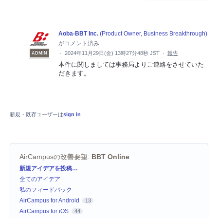
Aoba-BBT Inc.
(
Product Owner, Business Breakthrough
)
がコメント済み
·
2024年11月29日(金) 13時27分48秒 JST
·
報告
ADMIN
本件に関しましては事務局よりご連絡をさせていた
だきます。
新規・既存ユーザーは
sign in
AirCampusの改善要望
:
BBT Online
カ
新規アイデアを投稿…
テ
全てのアイデア
ゴ
リ
私のフィードバック
AirCampus for Android
13
AirCampus for iOS
44