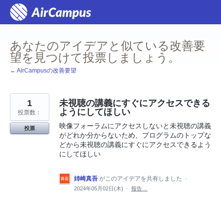
コ
ン
テ
ン
ツ
あなたのアイデアと似ている改善要
へ
ス
望を見つけて投票しましょう。
キ
ッ
← AirCampusの改善要望
プ
1
未視聴の講義にすぐにアクセスできる
ようにしてほしい
投票数：
映像フォーラムにアクセスしないと未視聴の講義
投票
がどれか分からないため、プログラムのトップな
どから未視聴の講義にすぐにアクセスできるよう
にしてほしい
姉崎真吾
がこのアイデアを共有しました
·
2024年05月02日(木)
·
報告…