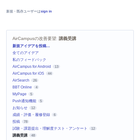
新規・既存ユーザーは
sign in
AirCampusの改善要望
:
講義受講
カ
新規アイデアを投稿…
テ
全てのアイデア
ゴ
リ
私のフィードバック
AirCampus for Android
13
AirCampus for iOS
44
AirSearch
26
BBT Online
4
MyPage
5
Push通知機能
5
お知らせ
12
成績・評価・履修登録
6
投稿
78
試験・課題提出・理解度テスト・アンケート
12
講義受講
48