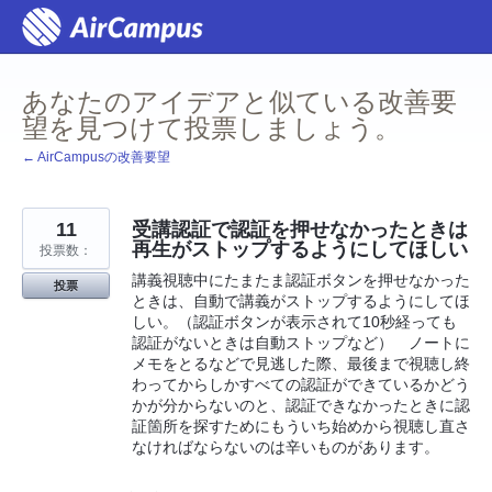
コ
ン
テ
ン
ツ
あなたのアイデアと似ている改善要
へ
ス
望を見つけて投票しましょう。
キ
ッ
← AirCampusの改善要望
プ
11
受講認証で認証を押せなかったときは
再生がストップするようにしてほしい
投票数：
講義視聴中にたまたま認証ボタンを押せなかった
投票
ときは、自動で講義がストップするようにしてほ
しい。（認証ボタンが表示されて10秒経っても
認証がないときは自動ストップなど） ノートに
メモをとるなどで見逃した際、最後まで視聴し終
わってからしかすべての認証ができているかどう
かが分からないのと、認証できなかったときに認
証箇所を探すためにもういち始めから視聴し直さ
なければならないのは辛いものがあります。