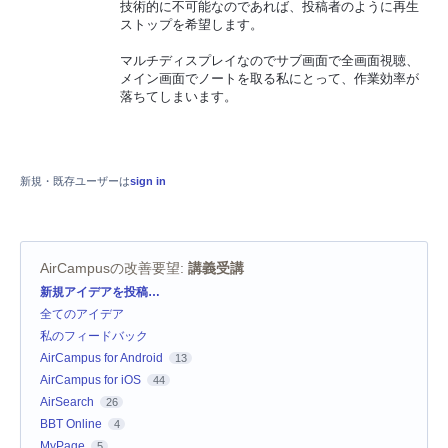
技術的に不可能なのであれば、投稿者のように再生
ストップを希望します。
マルチディスプレイなのでサブ画面で全画面視聴、
メイン画面でノートを取る私にとって、作業効率が
落ちてしまいます。
新規・既存ユーザーは
sign in
AirCampusの改善要望
:
講義受講
カ
新規アイデアを投稿…
テ
全てのアイデア
ゴ
リ
私のフィードバック
AirCampus for Android
13
AirCampus for iOS
44
AirSearch
26
BBT Online
4
MyPage
5