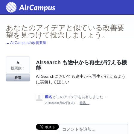
コ
ン
テ
ン
ツ
あなたのアイデアと似ている改善要
へ
ス
望を見つけて投票しましょう。
キ
ッ
← AirCampusの改善要望
プ
5
Airsearch も途中から再生が行える機
能
投票数：
AirSearchにおいても途中から再生が行えるよう
投票
に実装してほしい
匿名
がこのアイデアを共有しました
·
2016年08月02日(火)
·
報告…
コメントを追加…