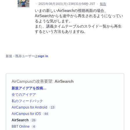
·
2021年08月16日(月) 23時31分56秒 JST
·
報告
いまの新しいAirSearchの視聴画面の場合、
AirSearchからも途中から再生されるようになってい
るような気がします。
また、講義タイムテーブルのスライド一覧から再生
するという方法もありますね。
新規・既存ユーザーは
sign in
AirCampusの改善要望
:
AirSearch
カ
新規アイデアを投稿…
テ
全てのアイデア
ゴ
リ
私のフィードバック
AirCampus for Android
13
AirCampus for iOS
44
AirSearch
26
BBT Online
4