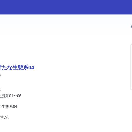
たな生態系04
h
)
系01〜06
生態系04
ますが、
、