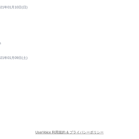
021年01月10日(日)
h
021年01月09日(土)
UserVoice 利用規約 & プライバシーポリシー