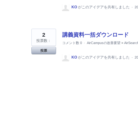
KO
がこのアイデアを共有しました
·
2
2
講義資料一括ダウンロード
投票数：
コメント数 0
·
AirCampusの改善要望
»
AirSearc
投票
KO
がこのアイデアを共有しました
·
2