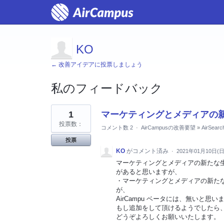
KO
← 改善アイデアに投票しましょう
私のフィードバック
2
1
マーケティングとメディアの新
見
つ
投票数：
コメント数 2
·
AirCampusの改善要望
»
AirSearc
か
っ
投票
た
結
KO
がコメント済み
·
2021年01月10日(日
果
マーケティングとメディアの新たな生態
があると思いますが、
・マーケティングとメディアの新たな
が、
AirCampu ベータには、無いと思い
もし追加をして頂けるようでしたら
どうぞよろしくお願いいたします。