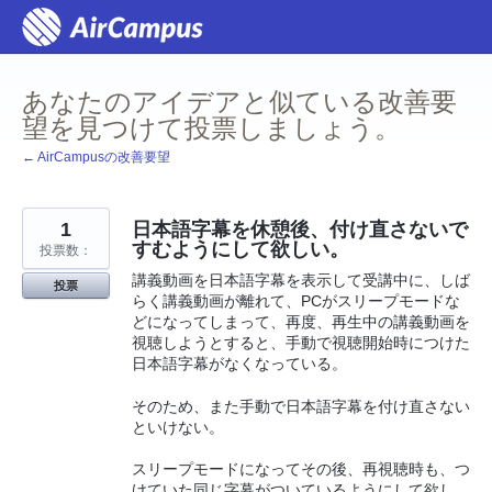
コ
ン
テ
ン
ツ
あなたのアイデアと似ている改善要
へ
ス
望を見つけて投票しましょう。
キ
ッ
← AirCampusの改善要望
プ
1
日本語字幕を休憩後、付け直さないで
すむようにして欲しい。
投票数：
講義動画を日本語字幕を表示して受講中に、しば
投票
らく講義動画が離れて、PCがスリープモードな
どになってしまって、再度、再生中の講義動画を
視聴しようとすると、手動で視聴開始時につけた
日本語字幕がなくなっている。
そのため、また手動で日本語字幕を付け直さない
といけない。
スリープモードになってその後、再視聴時も、つ
けていた同じ字幕がついているようにして欲し