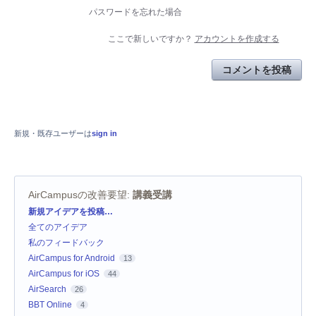
パスワードを忘れた場合
ここで新しいですか？
アカウントを作成する
コメントを投稿
新規・既存ユーザーは
sign in
AirCampusの改善要望
:
講義受講
カ
新規アイデアを投稿…
テ
全てのアイデア
ゴ
リ
私のフィードバック
AirCampus for Android
13
AirCampus for iOS
44
AirSearch
26
BBT Online
4