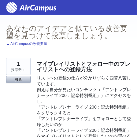
コ
ン
テ
ン
ツ
あなたのアイデアと似ている改善要
へ
ス
望を見つけて投票しましょう。
キ
ッ
← AirCampusの改善要望
プ
1
マイプレイリストとフォロー中のプレ
イリストへの登録方法
投票数：
リストへの登録の仕方が分かりずらく四苦八苦し
投票
ています。
例えば自分が見たいコンテンツ（「アントレプレ
ナーライブ 200：記念特別番組」）にアクセスを
し、
「アントレプレナーライブ 200：記念特別番組」
をクリックすると
「アントレプレナーライブ」をフォローとして登
録したいのか
「アントレプレナーライブ 200：記念特別番組」
をマイプレイリストとして登録したいのか選べる