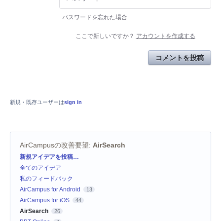
パスワードを忘れた場合
ここで新しいですか？
アカウントを作成する
コメントを投稿
新規・既存ユーザーは
sign in
AirCampusの改善要望
:
AirSearch
カ
新規アイデアを投稿…
テ
全てのアイデア
ゴ
リ
私のフィードバック
AirCampus for Android
13
AirCampus for iOS
44
AirSearch
26