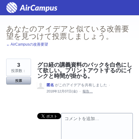
コ
ン
テ
ン
ツ
あなたのアイデアと似ている改善要
へ
ス
望を見つけて投票しましょう。
キ
ッ
← AirCampusの改善要望
プ
3
グロ経の講義資料のバックを白色にし
て欲しい。プリントアウトするのにイ
投票数：
ンクと時間が掛かる。
投票
匿名
がこのアイデアを共有しました
·
2018年12月07日(金)
·
報告…
コメントを追加…