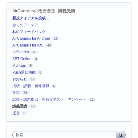
AirCampusの改善要望
:
講義受講
カ
新規アイデアを投稿…
テ
全てのアイデア
ゴ
リ
私のフィードバック
AirCampus for Android
13
AirCampus for iOS
44
AirSearch
26
BBT Online
4
MyPage
5
Push通知機能
5
お知らせ
12
成績・評価・履修登録
6
投稿
78
試験・課題提出・理解度テスト・アンケート
12
講義受講
48
運営
5
検索