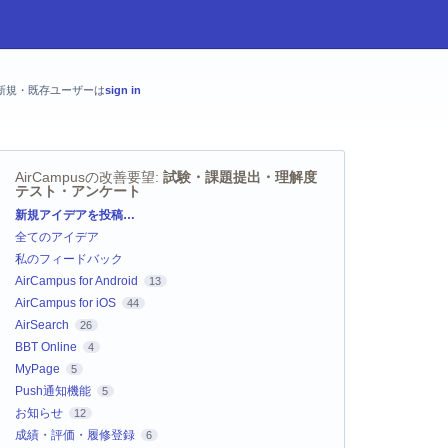
新規・既存ユーザーは
sign in
AirCampusの改善要望
:
試験・課題提出・理解度
テスト・アンケート
カ
新規アイデアを投稿…
テ
全てのアイデア
ゴ
リ
私のフィードバック
AirCampus for Android
13
AirCampus for iOS
44
AirSearch
26
BBT Online
4
MyPage
5
Push通知機能
5
お知らせ
12
成績・評価・履修登録
6