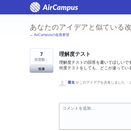
コ
ン
テ
ン
ツ
あなたのアイデアと似ている改
へ
ス
← AirCampusの改善要望
キ
ッ
プ
7
理解度テスト
投票数：
理解度テストの回答を書いてほしいで
何度テストをしても、どこが違ってい
投票
匿名
がこのアイデアを共有しました
·
コメントを追加…