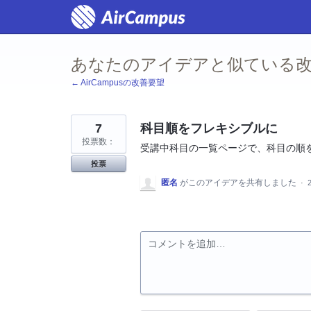
コ
ン
テ
ン
ツ
あなたのアイデアと似ている改
へ
ス
← AirCampusの改善要望
キ
ッ
プ
7
科目順をフレキシブルに
投票数：
受講中科目の一覧ページで、科目の順
投票
匿名
がこのアイデアを共有しました
·
コメントを追加…