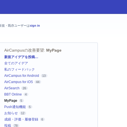
新規・既存ユーザーは
sign in
AirCampusの改善要望
:
MyPage
カ
新規アイデアを投稿…
テ
全てのアイデア
ゴ
リ
私のフィードバック
AirCampus for Android
13
AirCampus for iOS
44
AirSearch
26
BBT Online
4
MyPage
5
Push通知機能
5
お知らせ
12
成績・評価・履修登録
6
投稿
78